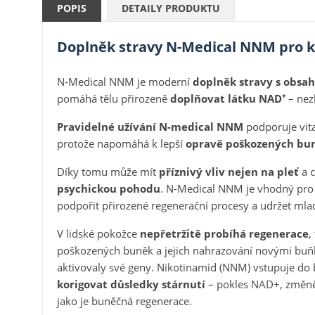
POPIS
DETAILY PRODUKTU
Doplněk stravy N-Medical NNM pro k
N-Medical NNM je moderní
doplněk stravy s obsa
pomáhá tělu přirozeně
doplňovat látku NAD⁺
– nez
Pravidelné užívání N-medical NNM
podporuje vit
protože napomáhá k lepší
opravě poškozených bu
Díky tomu může mít
příznivý vliv nejen na pleť
a c
psychickou pohodu
. N-Medical NNM je vhodný pro 
podpořit přirozené regenerační procesy a udržet mlad
V lidské pokožce
nepřetržitě probíhá regenerace
,
poškozených buněk a jejich nahrazování novými buňk
aktivovaly své geny. Nikotinamid (NNM) vstupuje d
korigovat důsledky stárnutí
– pokles NAD+, změněn
jako je buněčná regenerace.