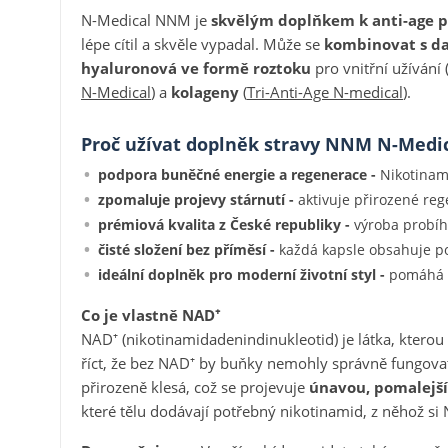
N-Medical NNM je
skvělým doplňkem k anti-age 
lépe cítil a skvěle vypadal. Může se
kombinovat s da
hyaluronová ve formě roztoku
pro vnitřní užívání 
N-Medical
) a
kolageny
(
Tri-Anti-Age N-medical
).
Proč užívat doplněk stravy NNM N-Medi
podpora buněčné energie a regenerace -
Nikotinam
zpomaluje projevy stárnutí -
aktivuje přirozené rege
prémiová kvalita z České republiky -
výroba probíh
čisté složení bez příměsí -
každá kapsle obsahuje po
ideální doplněk pro moderní životní styl -
pomáhá z
Co je vlastně NAD⁺
NAD⁺ (nikotinamidadenindinukleotid) je látka, kterou s
říct, že bez NAD⁺ by buňky nemohly správně fungovat
přirozeně klesá, což se projevuje
únavou, pomalejší
které tělu dodávají potřebný nikotinamid, z něhož si