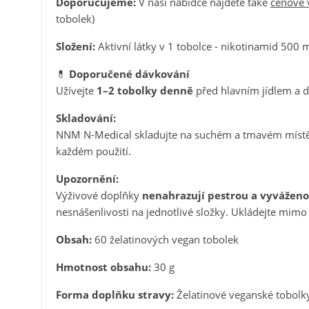
Doporučujeme:
V naší nabídce najdete také
cenově 
tobolek)
V
P
Složení:
Aktivní látky v 1 tobolce - nikotinamid 500
M
💊
Doporučené dávkování
Ná
Mu
Užívejte
1–2 tobolky denně
před hlavním jídlem a d
ob
Skladování:
NNM N-Medical skladujte na suchém a tmavém místě př
každém použití.
Upozornění:
Výživové doplňky
nenahrazují pestrou a vyváženo
nesnášenlivosti na jednotlivé složky. Ukládejte mimo
Obsah:
60 želatinových vegan tobolek
Hmotnost obsahu:
30 g
Forma doplňku stravy:
Želatinové veganské tobolk