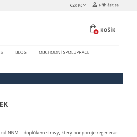

Přihlásit se

CZK Kč
KOŠÍK
0
SS
BLOG
OBCHODNÍ SPOLUPRÁCE
EK
dical NNM – doplňkem stravy, který podporuje regeneraci