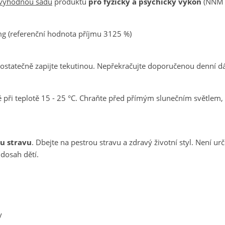
výhodnou sadu
produktů
pro fyzický a psychický výkon
(NNM N
ytvořit seznam oblíbených produktů
řihlásit se
 mg (referenční hodnota příjmu 3125 %)
ůj seznam přání
zev seznamu oblíbených produktů
síte být přihlášen, abyste si mohli výrobky uložit do svého seznam
ostatečně zapijte tekutinou. Nepřekračujte doporučenou denní d
líbených produktů.
Vytvořit nový sez
add_circle_outline
i teplotě 15 - 25 °C. Chraňte před přímým slunečním světlem, t
Zrušit
Přihlásit s
Zrušit
Vytvořit seznam oblíbených produkt
u stravu
. Dbejte na pestrou stravu a zdravý životní styl. Není urč
 dosah dětí.
y