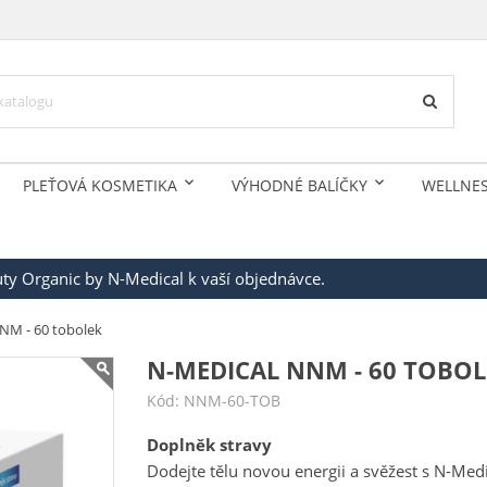
PLEŤOVÁ KOSMETIKA
VÝHODNÉ BALÍČKY
WELLNE
auty Organic by N-Medical k vaší objednávce.
NM - 60 tobolek
N-MEDICAL NNM - 60 TOBOL
Kód:
NNM-60-TOB
Doplněk stravy
Dodejte tělu novou energii a svěžest s N-Me