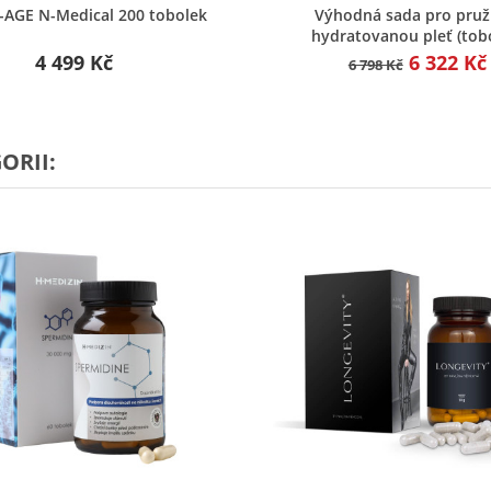
Rychlý náhled
Rychlý náhled
i-AGE N-Medical 200 tobolek
Výhodná sada pro pru
hydratovanou pleť (tob
4 499 Kč
6 322 Kč
6 798 Kč
ORII: