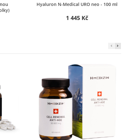
Rychlý náhled
žnou
Hyaluron N-Medical URO neo - 100 ml
olky)
1 445 Kč