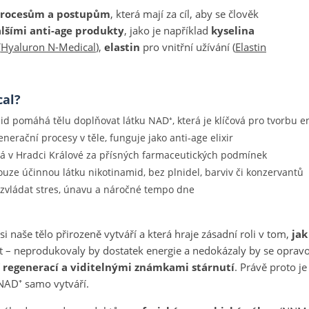
procesům a postupům
, která mají za cíl, aby se člověk
lšími anti-age produkty
, jako je například
kyselina
(
Hyaluron N-Medical
),
elastin
pro vnitřní užívání (
Elastin
cal?
id pomáhá tělu doplňovat látku NAD⁺, která je klíčová pro tvorbu 
nerační procesy v těle, funguje jako anti-age elixir
á v Hradci Králové za přísných farmaceutických podmínek
uze účinnou látku nikotinamid, bez plnidel, barviv či konzervantů
vládat stres, únavu a náročné tempo dne
i naše tělo přirozeně vytváří a která hraje zásadní roli v tom,
jak
 – neprodukovaly by dostatek energie a nedokázaly by se opravov
 regenerací a viditelnými známkami stárnutí
. Právě proto j
 NAD⁺ samo vytváří.