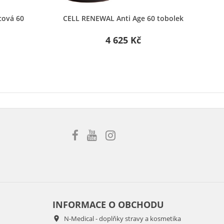
Rychlý náhled
cová 60
CELL RENEWAL Anti Age 60 tobolek
L
4 625 Kč
INFORMACE O OBCHODU
N-Medical - doplňky stravy a kosmetika
