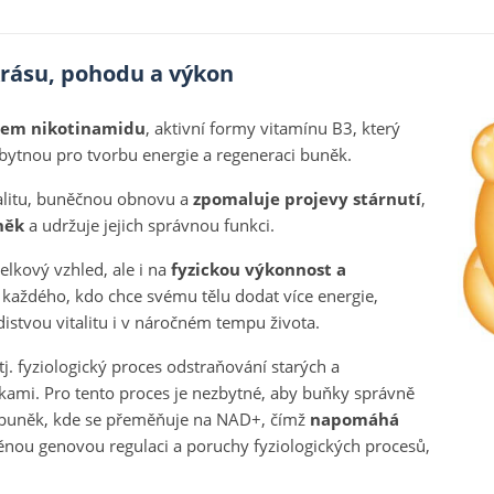
rásu, pohodu a výkon
hem nikotinamidu
, aktivní formy vitamínu B3, který
bytnou pro tvorbu energie a regeneraci buněk.
alitu, buněčnou obnovu a
zpomaluje projevy stárnutí
,
něk
a udržuje jejich správnou funkci.
elkový vzhled, ale i na
fyzickou výkonnost a
každého, kdo chce svému tělu dodat více energie,
istvou vitalitu i v náročném tempu života.
 tj. fyziologický proces odstraňování starých a
ami. Pro tento proces je nezbytné, aby buňky správně
o buněk, kde se přeměňuje na NAD+, čímž
napomáhá
ou genovou regulaci a poruchy fyziologických procesů,