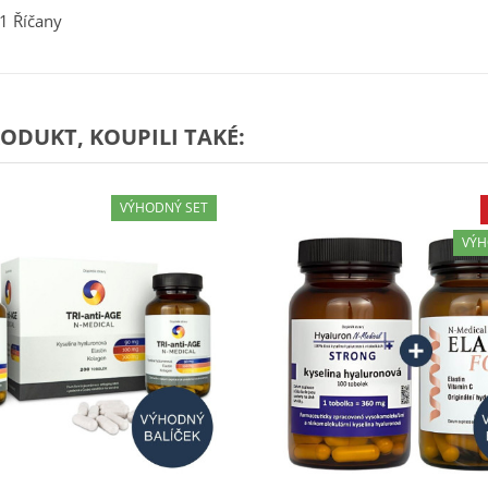
01 Říčany
RODUKT, KOUPILI TAKÉ:
VÝHODNÝ SET
VÝH