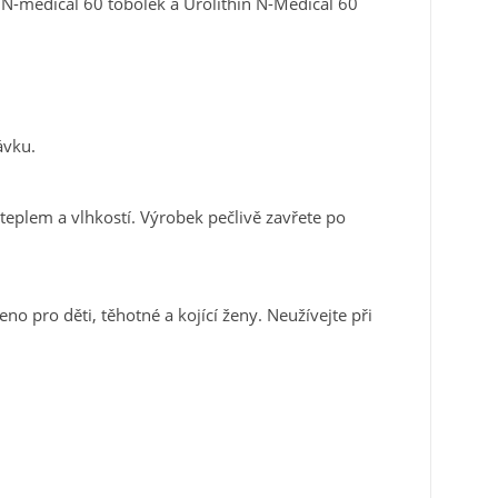
-medical 60 tobolek a Urolithin N-Medical 60
×
×
×
u
ávku.
nam
eplem a vlhkostí. Výrobek pečlivě zavřete po
e
ů
eno pro děti, těhotné a kojící ženy. Neužívejte při