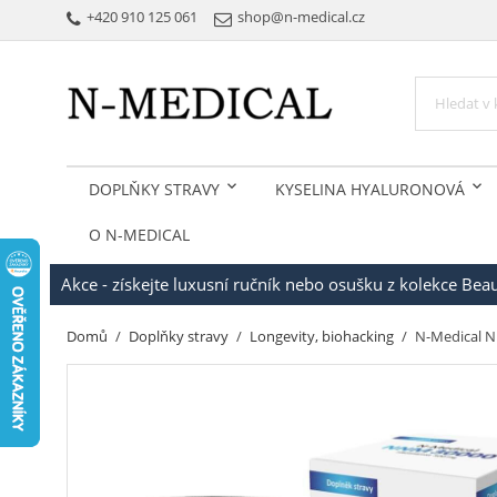
+420 910 125 061
shop@n-medical.cz
DOPLŇKY STRAVY
KYSELINA HYALURONOVÁ
O N-MEDICAL
Akce - získejte luxusní ručník nebo osušku z kolekce Be
Domů
Doplňky stravy
Longevity, biohacking
N-Medical N