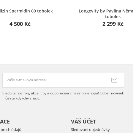
Rychlý náhled
Rychlý náhled
izin Spermidin 60 tobolek
Longevity by Pavlína Něm
tobolek
4 500 Kč
2 299 Kč
Sledujte novinky, akce, tipy a doporučení v našem e-shopu! Odběr novinek
můžete kdykoliv zrušit.
ACE
VÁŠ ÚČET
bních údajů
Sledování objednávky