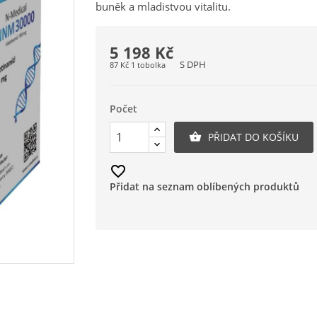
buněk a mladistvou vitalitu.
5 198 Kč
S DPH
87 Kč 1 tobolka
Počet
PŘIDAT DO KOŠÍKU

favorite_border
Přidat na seznam oblíbených produktů