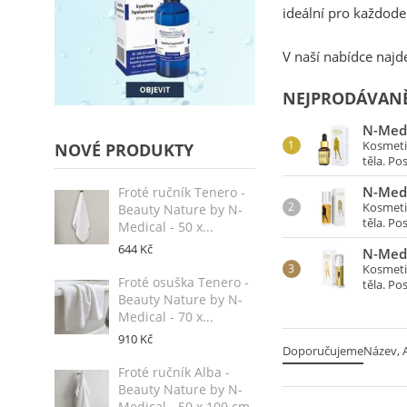
ideální pro každode
V naší nabídce najd
NEJPRODÁVANĚ
N-Medi
Kosmeti
NOVÉ PRODUKTY
těla. Pos
N-Medi
Froté ručník Tenero -
Kosmeti
Beauty Nature by N-
těla. Pos
Medical - 50 x...
644 Kč
N-Medi
Kosmeti
Froté osuška Tenero -
těla. Pos
Beauty Nature by N-
Medical - 70 x...
910 Kč
Doporučujeme
Název, A
Froté ručník Alba -
Beauty Nature by N-
Medical - 50 x 100 cm