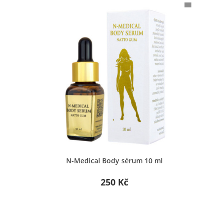
×
×
×
Rychlý náhled
u
N-Medical Body sérum 10 ml
250 Kč
nam
e
ů