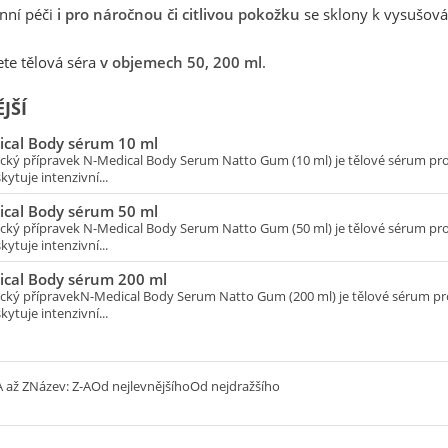
nní péči
i pro náročnou či citlivou pokožku
se sklony k vysušová
ete tělová séra
v objemech 50, 200 ml
.
JŠÍ
cal Body sérum 10 ml
cký přípravek N-Medical Body Serum Natto Gum (10 ml) je tělové sérum p
kytuje intenzivní...
cal Body sérum 50 ml
cký přípravek N-Medical Body Serum Natto Gum (50 ml) je tělové sérum p
kytuje intenzivní...
cal Body sérum 200 ml
cký přípravekN-Medical Body Serum Natto Gum (200 ml) je tělové sérum 
kytuje intenzivní...
 až Z
Název: Z-A
Od nejlevnějšího
Od nejdražšího