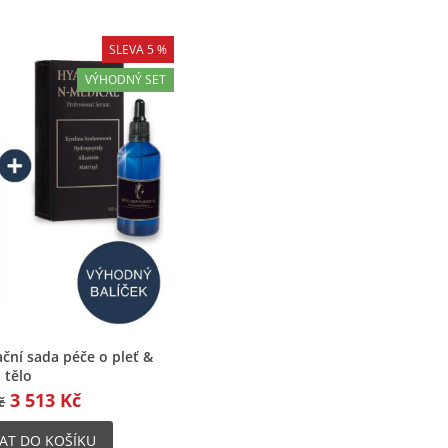
SLEVA 5 %
VÝHODNÝ SET
chlý náhled
ční sada péče o pleť &
tělo
3 513 Kč
č
AT DO KOŠÍKU