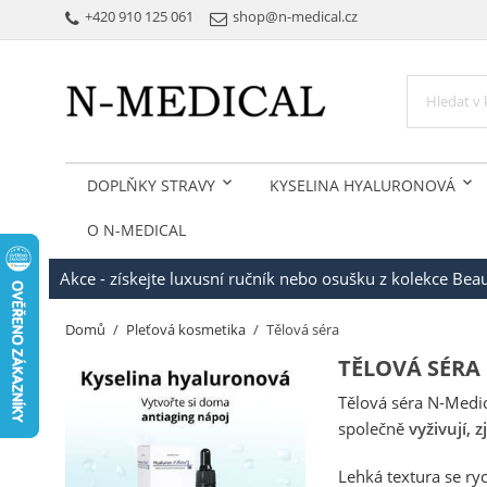
+420 910 125 061
shop@n-medical.cz
DOPLŇKY STRAVY
KYSELINA HYALURONOVÁ
O N-MEDICAL
Akce - získejte luxusní ručník nebo osušku z kolekce Be
Domů
Pleťová kosmetika
Tělová séra
TĚLOVÁ SÉRA
Tělová séra N-Medic
společně
vyživují, 
Lehká textura se ry