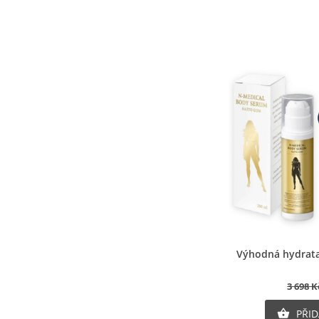
Ry
Výhodná hydrata
3 698 K
PŘID
