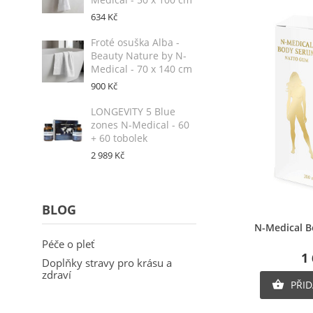
634 Kč
Froté osuška Alba -
Beauty Nature by N-
Medical - 70 x 140 cm
900 Kč
LONGEVITY 5 Blue
zones N-Medical - 60
+ 60 tobolek
2 989 Kč
V
P
BLOG
M
Ry
Ná
Mu
N-Medical B
ob
Péče o pleť
1
Doplňky stravy pro krásu a
zdraví
PŘID
