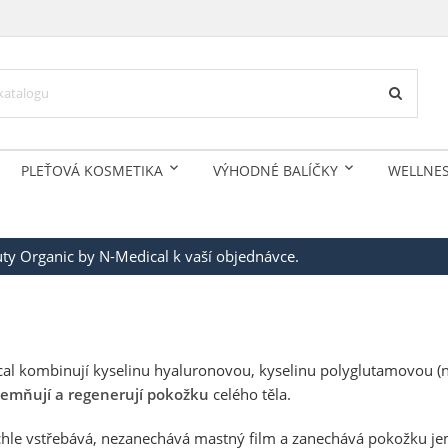
PLEŤOVÁ KOSMETIKA
VÝHODNÉ BALÍČKY
WELLNE
auty Organic by N-Medical k vaší objednávce.
al kombinují kyselinu hyaluronovou, kyselinu polyglutamovou (nat
zjemňují a regenerují pokožku
celého těla.
chle vstřebává, nezanechává mastný film a zanechává pokožku jem