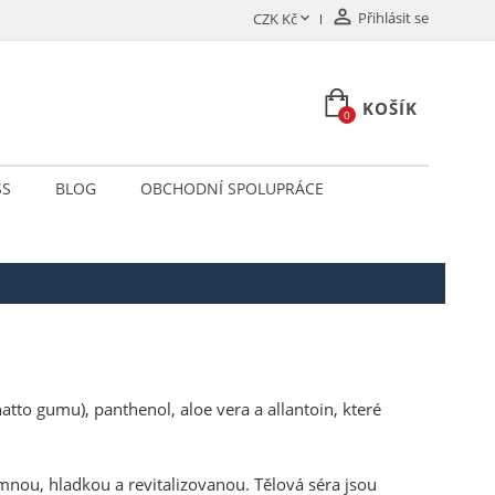

Přihlásit se

CZK Kč
KOŠÍK
0
SS
BLOG
OBCHODNÍ SPOLUPRÁCE
to gumu), panthenol, aloe vera a allantoin, které
nou, hladkou a revitalizovanou. Tělová séra jsou