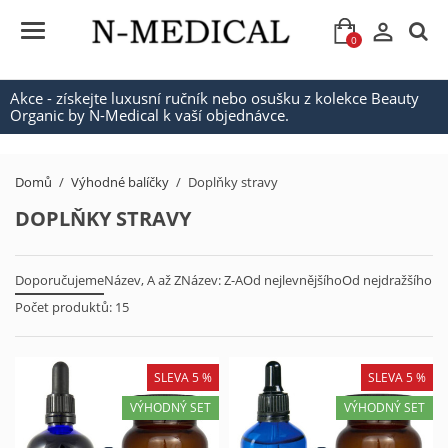

0
Akce - získejte luxusní ručník nebo osušku z kolekce Beauty
Organic by N-Medical k vaší objednávce.
Domů
Výhodné balíčky
Doplňky stravy
DOPLŇKY STRAVY
Doporučujeme
Název, A až Z
Název: Z-A
Od nejlevnějšího
Od nejdražšího
Počet produktů: 15
SLEVA 5 %
SLEVA 5 %
VÝHODNÝ SET
VÝHODNÝ SET