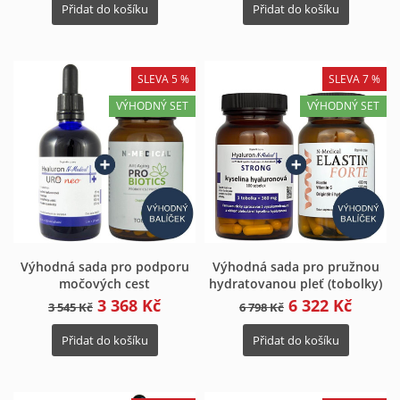
Přidat do košíku
Přidat do košíku
SLEVA 5 %
SLEVA 7 %
VÝHODNÝ SET
VÝHODNÝ SET
Výhodná sada pro podporu
Výhodná sada pro pružnou
močových cest
hydratovanou pleť (tobolky)
3 368 Kč
6 322 Kč
3 545 Kč
6 798 Kč
Přidat do košíku
Přidat do košíku