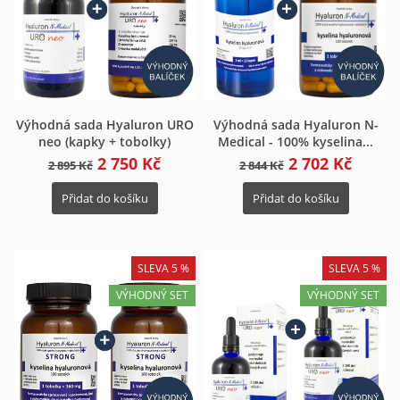
Výhodná sada Hyaluron URO
Výhodná sada Hyaluron N-
neo (kapky + tobolky)
Medical - 100% kyselina...
2 750 Kč
2 702 Kč
2 895 Kč
2 844 Kč
Přidat do košíku
Přidat do košíku
SLEVA 5 %
SLEVA 5 %
VÝHODNÝ SET
VÝHODNÝ SET