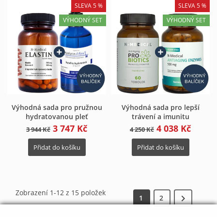
SLEVA 5 %
SLEVA 5 %
VÝHODNÝ SET
VÝHODNÝ SET
Výhodná sada pro pružnou
Výhodná sada pro lepší
hydratovanou pleť
trávení a imunitu
3 747 Kč
4 038 Kč
3 944 Kč
4 250 Kč
Přidat do košíku
Přidat do košíku
Zobrazení 1-12 z 15 položek

1
2