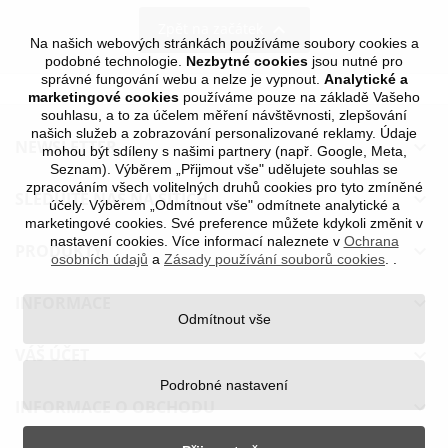

Zpět na začátek
Na našich webových stránkách používáme soubory cookies a
podobné technologie.
Nezbytné cookies
jsou nutné pro
správné fungování webu a nelze je vypnout.
Analytické a
marketingové cookies
používáme pouze na základě Vašeho
souhlasu, a to za účelem měření návštěvnosti, zlepšování
našich služeb a zobrazování personalizované reklamy. Údaje
NEWSLETTER

mohou být sdíleny s našimi partnery (např. Google, Meta,
Seznam). Výběrem „Přijmout vše" udělujete souhlas se
zpracováním všech volitelných druhů cookies pro tyto zmíněné
SLEDUJTE NÁS NA SÍTÍCH

účely. Výběrem „Odmítnout vše" odmítnete analytické a
marketingové cookies. Své preference můžete kdykoli změnit v
nastavení cookies. Více informací naleznete v
Ochrana
PRODUKTY

osobních údajů
a
Zásady používání souborů cookies
.
.
INFORMACE

Odmítnout vše
VÁŠ ÚČET

Podrobné nastavení
INFORMACE O OBCHODU
