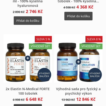
ml - 100% kyselina
tobolek - 100% kyselina...
hyaluronová
4 368 Kč
4 598 Kč
2 746 Kč
2 890 Kč
Přidat do košíku
Přidat do košíku
Vytvořit seznam oblíbených
×
produktů
×
Přihlásit se
SLEVA 5 %
SLEVA 8 %
×
VÝHODNÝ SET
VÝHODNÝ SET
Můj seznam přání
Název seznamu oblíbených produktů
Musíte být přihlášen, abyste si mohli výrobky uložit do
svého seznamu oblíbených produktů.
Vytvořit nový seznam
add_circle_outline
Zrušit
Přihlásit se
Zrušit
Vytvořit seznam oblíbených produktů
2x Elastin N-Medical FORTE
Výhodná sada pro fyzický a
100 tobolek
psychický výkon
6 648 Kč
12 846 Kč
6 998 Kč
13 963 Kč