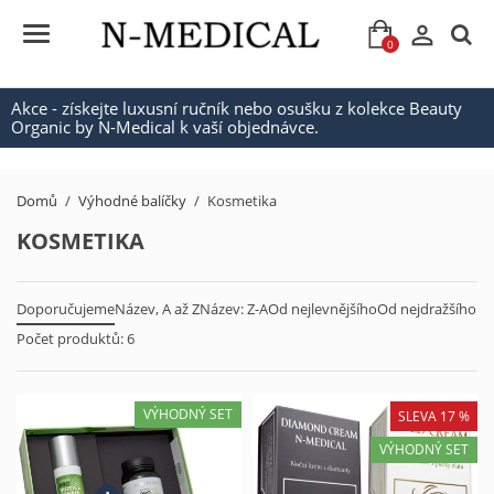

0
Akce - získejte luxusní ručník nebo osušku z kolekce Beauty
Organic by N-Medical k vaší objednávce.
Domů
Výhodné balíčky
Kosmetika
KOSMETIKA
Doporučujeme
Název, A až Z
Název: Z-A
Od nejlevnějšího
Od nejdražšího
Počet produktů: 6
VÝHODNÝ SET
SLEVA 17 %
VÝHODNÝ SET