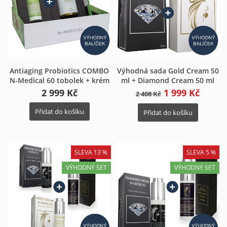
Antiaging Probiotics COMBO
Výhodná sada Gold Cream 50
N-Medical 60 tobolek + krém
ml + Diamond Cream 50 ml
2 999 Kč
1 999 Kč
2 408 Kč
Přidat do košíku
Přidat do košíku
SLEVA 13 %
SLEVA 5 %
VÝHODNÝ SET
VÝHODNÝ SET