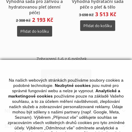
Výhodná sada pro zářivou a
Výhodná hydratační sada
hydratovanou pleť (denní
péče o pleť & tělo
péče)
3 513 Kč
3 698 Kč
2 193 Kč
2 308 Kč
Přidat do košíku
Přidat do košíku
Zobrazení 1-6 z 6 položek

Zpět na začátek
Na našich webových stránkách používáme soubory cookies a
podobné technologie.
Nezbytné cookies
jsou nutné pro
správné fungování webu a nelze je vypnout.
Analytické a
marketingové cookies
používáme pouze na základě Vašeho
souhlasu, a to za účelem měření návštěvnosti, zlepšování
našich služeb a zobrazování personalizované reklamy. Údaje
NEWSLETTER

mohou být sdíleny s našimi partnery (např. Google, Meta,
Seznam). Výběrem „Přijmout vše" udělujete souhlas se
zpracováním všech volitelných druhů cookies pro tyto zmíněné
SLEDUJTE NÁS NA SÍTÍCH

účely. Výběrem „Odmítnout vše" odmítnete analytické a