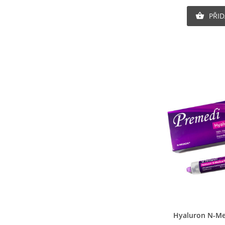
PŘID

V
P
M
Ná
Mu
ob
Ry
Hyaluron N-Me