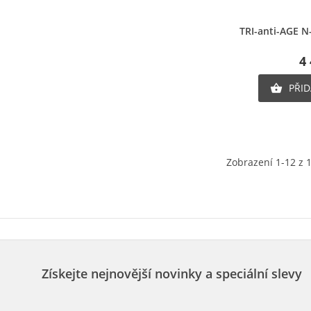
Ry
TRI-anti-AGE N
4
PŘID

Zobrazení 1-12 z 
Získejte nejnovější novinky a speciální slevy