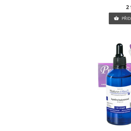
2
PŘID
