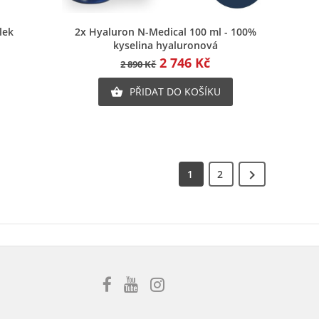
Rychlý náhled
lek
2x Hyaluron N-Medical 100 ml - 100%
kyselina hyaluronová
2 746 Kč
2 890 Kč
PŘIDAT DO KOŠÍKU


1
2