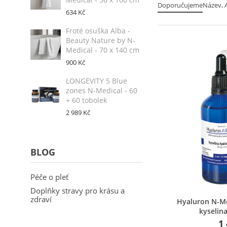
Doporučujeme
Název, A
634 Kč
Froté osuška Alba -
Beauty Nature by N-
Medical - 70 x 140 cm
900 Kč
LONGEVITY 5 Blue
zones N-Medical - 60
+ 60 tobolek
2 989 Kč
BLOG
Péče o pleť
Doplňky stravy pro krásu a
zdraví
Ry
Hyaluron N-Me
kyselin
1