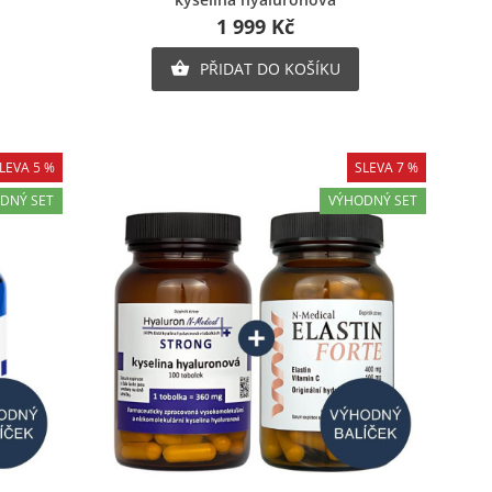
nam
1 999 Kč
e
ů
PŘIDAT DO KOŠÍKU

LEVA 5 %
SLEVA 7 %
DNÝ SET
VÝHODNÝ SET