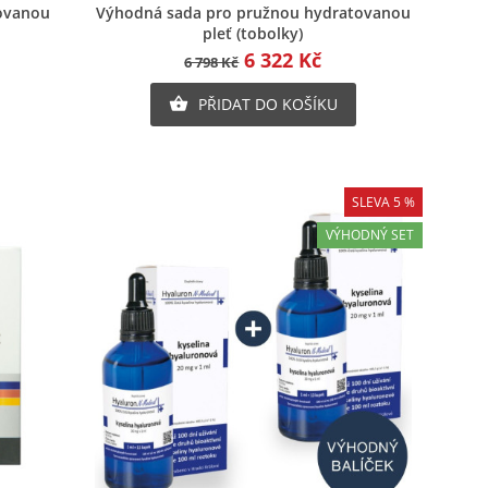
Rychlý náhled
ovanou
Výhodná sada pro pružnou hydratovanou
pleť (tobolky)
6 322 Kč
6 798 Kč
PŘIDAT DO KOŠÍKU

SLEVA 5 %
VÝHODNÝ SET