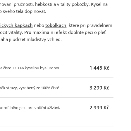
vání pružnosti, hebkosti a vitality pokožky. Kyselina
do svého těla doplňovat.
tických kapkách
nebo
tobolkách
, které při pravidelném
cit vitality.
Pro maximální efekt
doplňte péči o pleť
há jí udržet mladistvý vzhled.
1 445 Kč
e čistou 100% kyselinu hyaluronou.
3 299 Kč
ěk stravy, vyrobený ze 100% čisté
2 999 Kč
rofilního gelu pro vnitřní užívání,