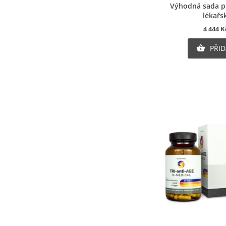
Ry
Výhodná sada pr
lékařs
4 444 K
PŘID
