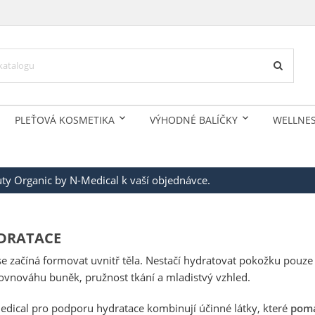
PLEŤOVÁ KOSMETIKA
VÝHODNÉ BALÍČKY
WELLNE
auty Organic by N-Medical k vaší objednávce.
DRATACE
 se začíná formovat uvnitř těla. Nestačí hydratovat pokožku pouz
ovnováhu buněk, pružnost tkání a mladistvý vzhled.
edical pro podporu hydratace kombinují účinné látky, které
pomá