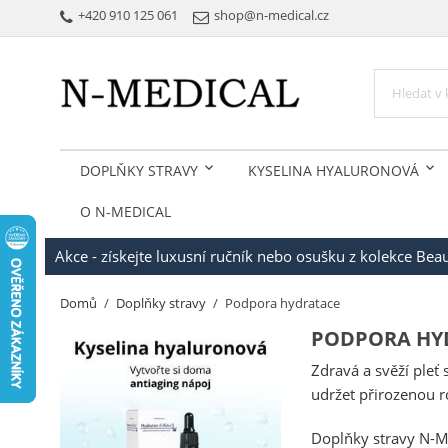
+420 910 125 061
shop@n-medical.cz
DOPLŇKY STRAVY
KYSELINA HYALURONOVÁ
O N-MEDICAL
Akce - získejte luxusní ručník nebo osušku z kolekce Be
Domů
Doplňky stravy
Podpora hydratace
PODPORA HY
Zdravá a svěží pleť
udržet přirozenou r
Doplňky stravy N-M