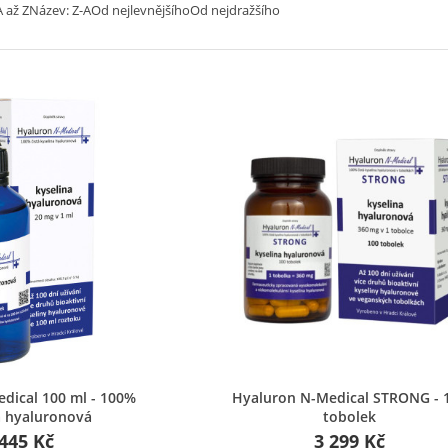
 až Z
Název: Z-A
Od nejlevnějšího
Od nejdražšího
chlý náhled
Rychlý náhled
dical 100 ml - 100%
Hyaluron N-Medical STRONG - 
a hyaluronová
tobolek
 445 Kč
3 299 Kč