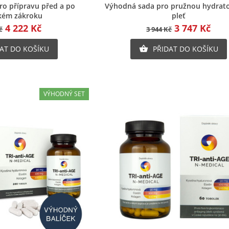
chlý náhled
Rychlý náhled
o přípravu před a po
Výhodná sada pro pružnou hydrat
kém zákroku
pleť
4 222 Kč
3 747 Kč
č
3 944 Kč
AT DO KOŠÍKU
PŘIDAT DO KOŠÍKU

VÝHODNÝ SET