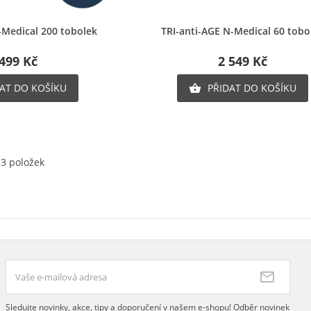
chlý náhled
Rychlý náhled
-Medical 200 tobolek
TRI-anti-AGE N-Medical 60 tobo
 499 Kč
2 549 Kč
AT DO KOŠÍKU
PŘIDAT DO KOŠÍKU

13 položek
Sledujte novinky, akce, tipy a doporučení v našem e-shopu! Odběr novinek