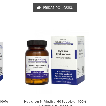
PŘIDAT DO KOŠÍKU

×
×
×
u
Rychlý náhled
 100%
Hyaluron N-Medical 60 tobolek - 100%
kyselina hyaluronová