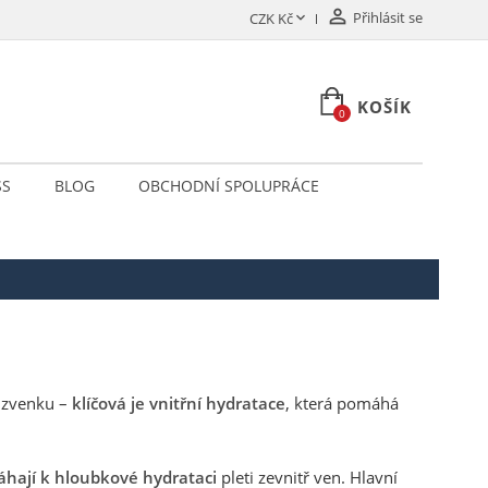

Přihlásit se

CZK Kč
KOŠÍK
0
SS
BLOG
OBCHODNÍ SPOLUPRÁCE
e zvenku –
klíčová je vnitřní hydratace
, která pomáhá
hají k hloubkové hydrataci
pleti zevnitř ven. Hlavní