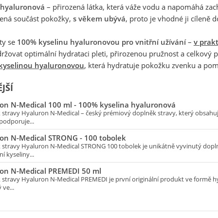
 hyaluronová
– přirozená látka, která váže vodu a napomáhá zacho
zená součást pokožky,
s věkem ubývá
, proto je vhodné ji cíleně 
ty se
100% kyselinu hyaluronovou pro vnitřní užívání
–
v prak
žovat optimální hydrataci pleti, přirozenou pružnost a celkový po
kyselinou hyaluronovou
, která hydratuje pokožku zvenku a pomá
JŠÍ
on N-Medical 100 ml - 100% kyselina hyaluronová
 stravy Hyaluron N-Medical – český prémiový doplněk stravy, který obsahuj
podporuje...
on N-Medical STRONG - 100 tobolek
 stravy Hyaluron N-Medical STRONG 100 tobolek je unikátně vyvinutý dopln
í kyseliny...
on N-Medical PREMEDI 50 ml
stravy Hyaluron N-Medical PREMEDI je první originální produkt ve formě hyd
 ve...