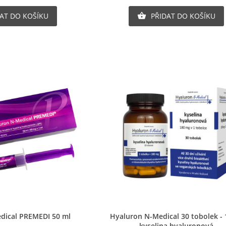
AT DO KOŠÍKU
PŘIDAT DO KOŠÍKU

ytvořit seznam oblíbených produktů
řihlásit se
ůj seznam přání
zev seznamu oblíbených produktů
síte být přihlášen, abyste si mohli výrobky uložit do svého seznam
líbených produktů.
chlý náhled
Rychlý náhled
dical PREMEDI 50 ml
Hyaluron N-Medical 30 tobolek -
kyselina hyaluronová