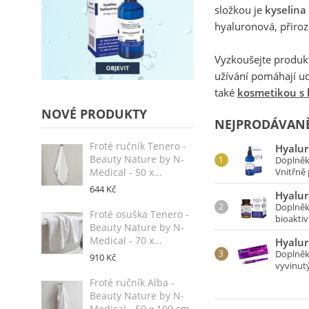
složkou je
kyselina
hyaluronová, přiro
Vyzkoušejte produk
užívání pomáhají udr
také
kosmetikou s 
NOVÉ PRODUKTY
NEJPRODÁVANĚ
Froté ručník Tenero -
Hyalur
Beauty Nature by N-
Doplněk
Medical - 50 x...
Vnitřně 
644 Kč
Hyalur
Doplněk
Froté osuška Tenero -
bioaktivn
Beauty Nature by N-
Medical - 70 x...
Hyalur
Doplněk 
910 Kč
vyvinutý
Froté ručník Alba -
Beauty Nature by N-
Medical - 50 x 100 cm