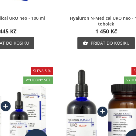
chlý náhled
Rychlý náhled
cal URO neo - 100 ml
Hyaluron N-Medical URO neo - 
tobolek
 445 Kč
1 450 Kč
AT DO KOŠÍKU
PŘIDAT DO KOŠÍKU

SLEVA 5 %
S
VÝHODNÝ SET
VÝHO