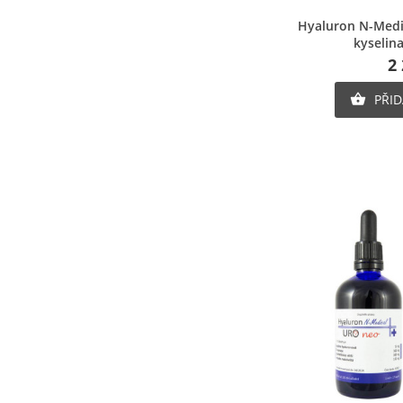
Ry
Hyaluron N-Medi
kyselin
2
PŘID
