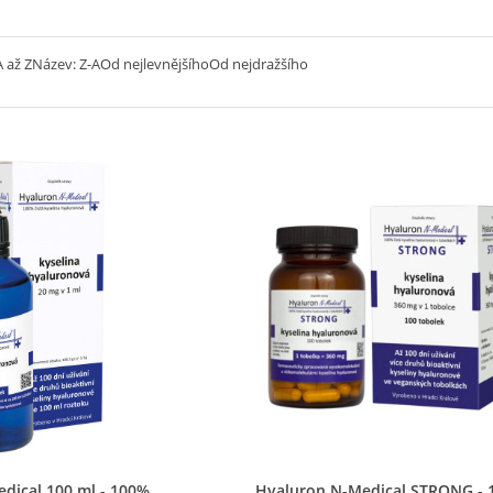
 až Z
Název: Z-A
Od nejlevnějšího
Od nejdražšího
chlý náhled
Rychlý náhled
dical 100 ml - 100%
Hyaluron N-Medical STRONG - 