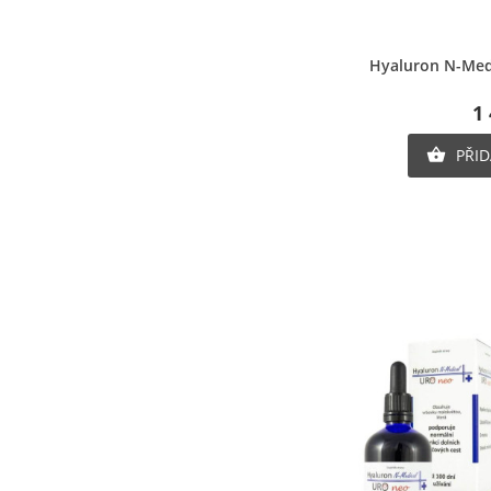
Ry
Hyaluron N-Medi
1
PŘID
