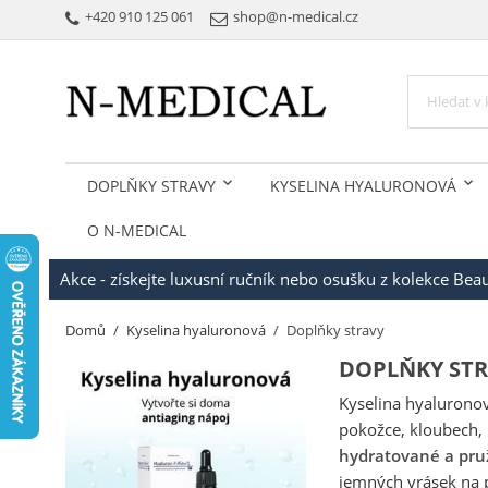
+420 910 125 061
shop@n-medical.cz
DOPLŇKY STRAVY
KYSELINA HYALURONOVÁ
O N-MEDICAL
Akce - získejte luxusní ručník nebo osušku z kolekce Be
Domů
Kyselina hyaluronová
Doplňky stravy
DOPLŇKY ST
Kyselina hyaluronov
pokožce, kloubech, p
hydratované a pru
jemných vrásek na 