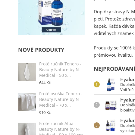
Doplňky stravy N-M
pleti. Protože zdra
kapek. Každá dávk
viditelných známek 
Produkty se 100% k
NOVÉ PRODUKTY
prémiovou kvalitu.
Froté ručník Tenero -
NEJPRODÁVANĚ
Beauty Nature by N-
Medical - 50 x...
Hyalur
644 Kč
Doplněk
Vnitřně 
Froté osuška Tenero -
Beauty Nature by N-
Hyalur
Medical - 70 x...
Doplněk
bioaktivn
910 Kč
Hyalur
Froté ručník Alba -
Doplněk
Beauty Nature by N-
vysokomo
Medical - 50 x 100 cm