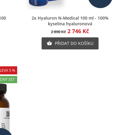
Rychlý náhled
100
2x Hyaluron N-Medical 100 ml - 100%
kyselina hyaluronová
2 746 Kč
2 890 Kč
PŘIDAT DO KOŠÍKU

LEVA 5 %
DNÝ SET