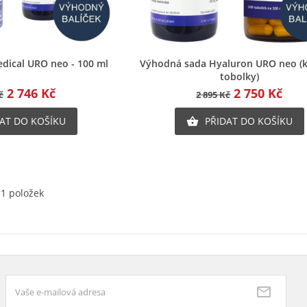
chlý náhled
Rychlý náhled
dical URO neo - 100 ml
Výhodná sada Hyaluron URO neo (
tobolky)
2 746 Kč
2 750 Kč
č
2 895 Kč
AT DO KOŠÍKU
PŘIDAT DO KOŠÍKU

11 položek