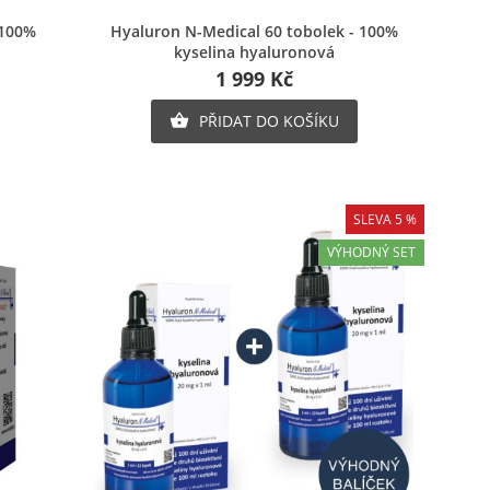
Rychlý náhled
 100%
Hyaluron N-Medical 60 tobolek - 100%
nam
kyselina hyaluronová
e
ů
1 999 Kč
PŘIDAT DO KOŠÍKU

SLEVA 5 %
VÝHODNÝ SET