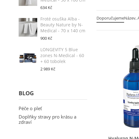
634 Kč
Doporučujeme
Název, A
Froté osuška Alba -
Beauty Nature by N-
Medical - 70 x 140 cm
900 Kč
LONGEVITY 5 Blue
zones N-Medical - 60
+ 60 tobolek
2 989 Kč
BLOG
Péče o pleť
Doplňky stravy pro krásu a
zdraví
Ry
Hyaluron N-Me