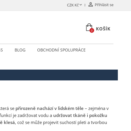

Přihlásit se

CZK Kč
KOŠÍK
0
SS
BLOG
OBCHODNÍ SPOLUPRÁCE
která se
přirozeně nachází v lidském těle
– zejména v
 funkcí je zadržovat vodu a
udržovat tkáně i pokožku
ě klesá
, což se může projevit suchostí pleti a tvorbou