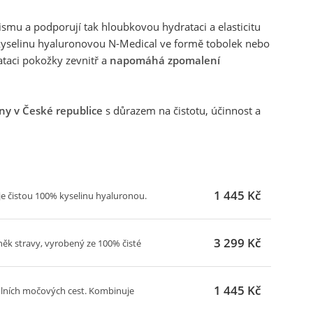
smu a podporují tak hloubkovou hydrataci a elasticitu
í kyselinu hyaluronovou N-Medical ve formě tobolek nebo
ataci pokožky zevnitř a
napomáhá zpomalení
ny v České republice
s důrazem na čistotu, účinnost a
1 445 Kč
e čistou 100% kyselinu hyaluronou.
3 299 Kč
ěk stravy, vyrobený ze 100% čisté
1 445 Kč
olních močových cest. Kombinuje