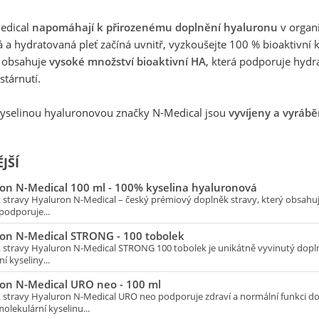
edical
napomáhají k přirozenému doplnění hyaluronu
v organi
vá a hydratovaná pleť začíná uvnitř, vyzkoušejte 100 % bioaktivn
a obsahuje
vysoké množství bioaktivní HA
, která podporuje hydr
stárnutí.
yselinou hyaluronovou značky N-Medical jsou
vyvíjeny a vyrábě
JŠÍ
on N-Medical 100 ml - 100% kyselina hyaluronová
 stravy Hyaluron N-Medical – český prémiový doplněk stravy, který obsahuj
podporuje...
on N-Medical STRONG - 100 tobolek
 stravy Hyaluron N-Medical STRONG 100 tobolek je unikátně vyvinutý dopln
í kyseliny...
on N-Medical URO neo - 100 ml
 stravy Hyaluron N-Medical URO neo podporuje zdraví a normální funkci d
lekulární kyselinu...