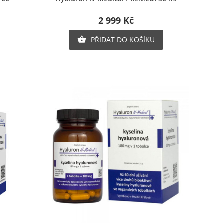
2 999 Kč
PŘIDAT DO KOŠÍKU

×
×
×
u