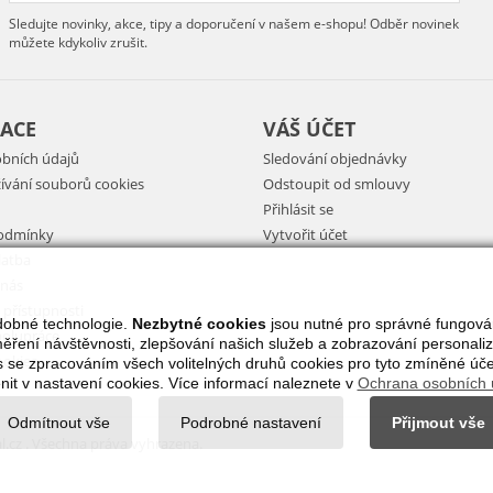
Sledujte novinky, akce, tipy a doporučení v našem e-shopu! Odběr novinek
můžete kdykoliv zrušit.
ACE
VÁŠ ÚČET
bních údajů
Sledování objednávky
ívání souborů cookies
Odstoupit od smlouvy
Přihlásit se
odmínky
Vytvořit účet
latba
 nás
 přístupnosti
dobné technologie.
Nezbytné cookies
jsou nutné pro správné fungová
olupráce
ení návštěvnosti, zlepšování našich služeb a zobrazování personaliz
ookies
 se zpracováním všech volitelných druhů cookies pro tyto zmíněné úč
it v nastavení cookies. Více informací naleznete v
Ochrana osobních 
Odmítnout vše
Podrobné nastavení
Přijmout vše
.cz . Všechna práva vyhrazena.