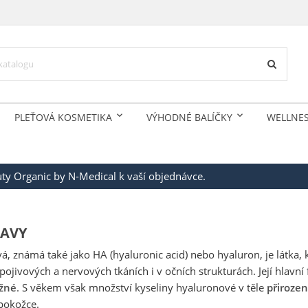
PLEŤOVÁ KOSMETIKA
VÝHODNÉ BALÍČKY
WELLNE
auty Organic by N-Medical k vaší objednávce.
RAVY
á, známá také jako HA (hyaluronic acid) nebo hyaluron, je látka, 
ojivových a nervových tkáních i v očních strukturách. Její hlavní
žné
. S věkem však množství kyseliny hyaluronové v těle
přirozen
pokožce.