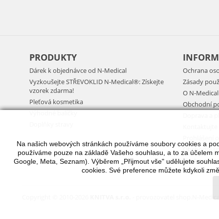
PRODUKTY
INFORM
Dárek k objednávce od N-Medical
Ochrana oso
Vyzkoušejte STŘEVOKLID N-Medical®: Získejte
Zásady použ
vzorek zdarma!
O N-Medical
Pleťová kosmetika
Obchodní p
Výhodné balíčky
Doprava a p
Doplňky stravy
Kontaktujte
Prohlášení o
Na našich webových stránkách používáme soubory cookies a po
Obchodní sp
používáme pouze na základě Vašeho souhlasu, a to za účelem měř
Nastavení c
Google, Meta, Seznam). Výběrem „Přijmout vše" udělujete souhlas
cookies. Své preference můžete kdykoli změn
Copyright © 2010-
2026
KNITVA s.r.o.
- provozovatel shop.N-Medical