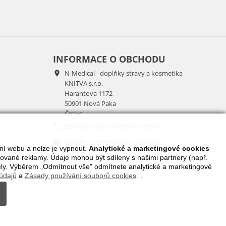
INFORMACE O OBCHODU
N-Medical - doplňky stravy a kosmetika

KNITVA s.r.o.
Harantova 1172
50901 Nová Paka
Česko
Zavolejte nám:
+420 910 125 061

Napište nám:
shop@n-medical.cz

ní webu a nelze je vypnout.
Analytické a marketingové cookies
ované reklamy. Údaje mohou být sdíleny s našimi partnery (např.
ely. Výběrem „Odmítnout vše" odmítnete analytické a marketingové
údajů
a
Zásady používání souborů cookies
.
.