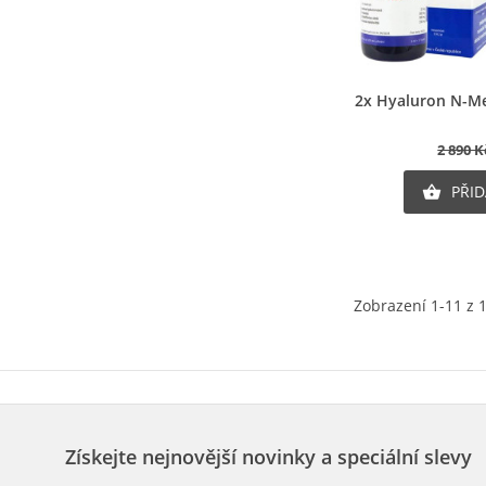
Ry
2x Hyaluron N-Me
2 890 K
PŘID

Zobrazení 1-11 z 
Získejte nejnovější novinky a speciální slevy