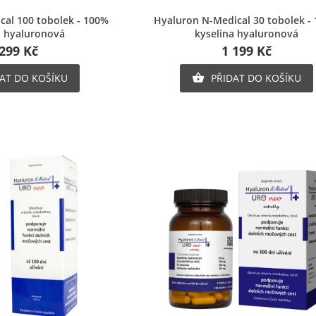
chlý náhled
Rychlý náhled
cal 100 tobolek - 100%
Hyaluron N-Medical 30 tobolek -
Vytvořit nový sez
add_circle_outline
a hyaluronová
kyselina hyaluronová
Zrušit
Přihlásit s
Zrušit
Vytvořit seznam oblíbených produkt
 299 Kč
1 199 Kč
AT DO KOŠÍKU
PŘIDAT DO KOŠÍKU
