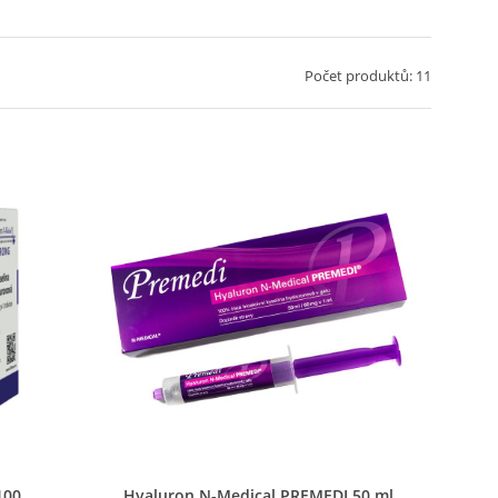
Počet produktů: 11
Rychlý náhled
100
Hyaluron N-Medical PREMEDI 50 ml